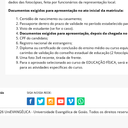
dados das fotocópias, feita por funcionários da representação local.
Documentos exigidos para apresentação no ato inicial da matrícula:
Certidão de nascimento ou casamento;
Passaporte dentro do prazo de validade no período estabelecido par
Visto de estudante (se for o caso).
Documentos exigidos para apresentação, depois da chegada no b
CPF do candidato;
Registro nacional de estrangeiro;
Diploma ou certificado de conclusão do ensino médio ou curso equiv
carimbo de validação do conselho estadual de educação (2 fotocópias
Uma foto 3x4 recente, tirada de frente.
Para o aprovado selecionado ao curso de EDUCAÇÃO FÍSICA, será ex
para as atividades específicas do curso.
iás
SIGA NOSSA REDE:
26 UniEVANGÉLICA - Universidade Evangélica de Goiás. Todos os direitos reserv