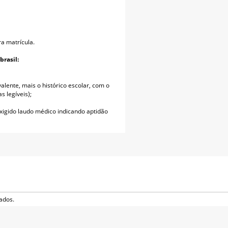
a matrícula.
rasil:
alente, mais o histórico escolar, com o
 legíveis);
igido laudo médico indicando aptidão
ados.